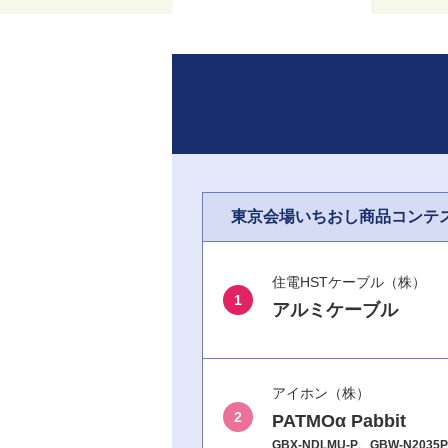
東京会場いちおし商品コンテ
住電HSTケーブル（株）
1
アルミケーブル
アイホン（株）
2
PATMOα Pabbit
GBX-NDLMU-P、GBW-N2035P