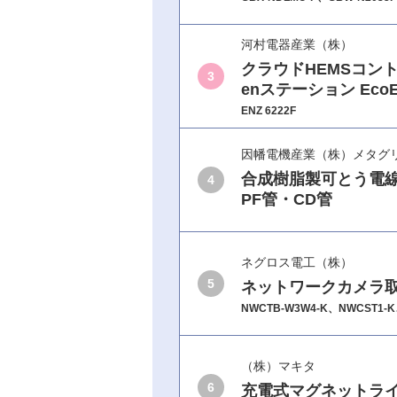
河村電器産業（株）
クラウドHEMSコン
3
enステーション EcoE
ENZ 6222F
因幡電機産業（株）メタグ
合成樹脂製可とう電線
4
PF管・CD管
ネグロス電工（株）
5
ネットワークカメラ
NWCTB-W3W4-K、NWCST1-
（株）マキタ
6
充電式マグネットラ