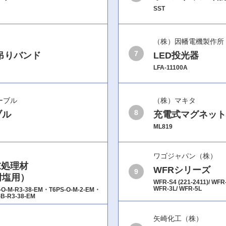
SST
（株）因幡電機製作所
7
吊りバンド
LED投光器
LFA-11100A
ーブル
（株）マキタ
8
ブル
充電式マグネット
ML819
ワゴジャパン（株）
末処理材
WFRシリーズ
9
耐塩用）
WFR-S4 (221-2411)/ WFR
WFR-3L/ WFR-5L
O-M-R3-38-EM・T6PS-O-M-2-EM・
B-R3-38-EM
矢崎化工（株）