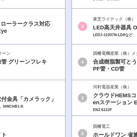
東芝ライテック（株）
トローラークラス対応
3
LED高天井器具 O
ye
LEDJ-11007N-LD9など
リーン
因幡電機産業（株）メ
管 グリーンフレキ
合成樹脂製可とう
4
PF管・CD管
河村電器産業（株）
クラウドHEMS
5
取付金具「カメラック」
enステーション E
K、NWCHB1-K
ENZ 6222F
因幡電工
6
イト
ホールドワン 省