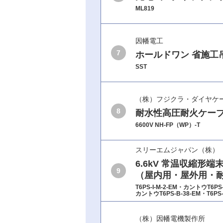
ML819
因幡電工
7
ホールドワン 省施工
SST
（株）フジクラ・ダイヤケ
8
耐水性高圧耐火ケー
6600V NH-FP（WP）-T
スリーエムジャパン（株）
6.6kV 常温収縮形端
9
（屋内用・屋外用・
T6PS-I-M-2-EM・カントウT6PS-
カントウT6PS-B-38-EM・T6PS-
（株）因幡電機製作所