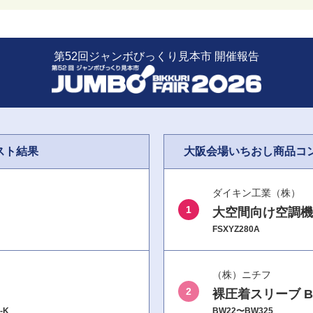
第52回ジャンボびっくり見本市 開催報告
スト結果
大阪会場いちおし商品コ
ダイキン工業（株）
1
大空間向け空調機
FSXYZ280A
（株）ニチフ
2
裸圧着スリーブ 
-K
BW22〜BW325